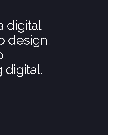
digital
b design,
o,
digital.