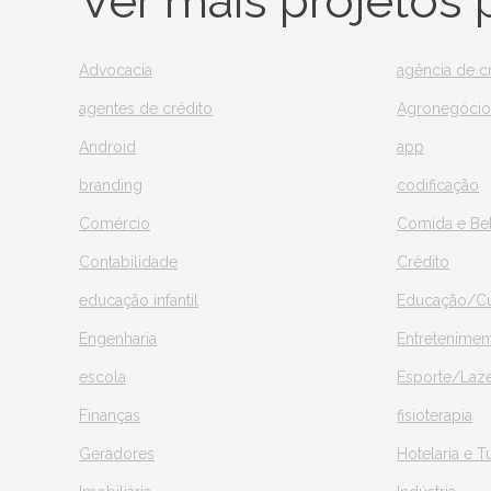
Ver mais projetos
Advocacia
agência de c
agentes de crédito
Agronegócio
Android
app
branding
codificação
Comércio
Comida e Be
Contabilidade
Crédito
educação infantil
Educação/Cu
Engenharia
Entretenimen
escola
Esporte/Laz
Finanças
fisioterapia
Geradores
Hotelaria e 