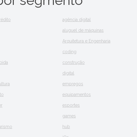
 por segmento
rédito
agência digital
aluguel de máquinas
Arquitetura e Engenharia
coding
bida
construção
digital
ltura
empregos
to
equipamentos
er
esportes
games
Turismo
hub