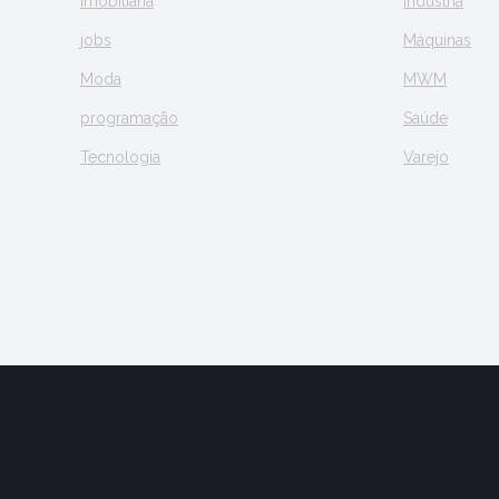
Imobiliária
Indústria
jobs
Máquinas
Moda
MWM
programação
Saúde
Tecnologia
Varejo