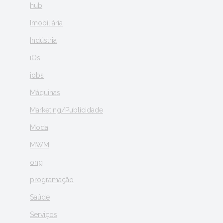
hub
Imobiliária
Indústria
iOs
jobs
Máquinas
Marketing/Publicidade
Moda
MWM
ong
programação
Saúde
Serviços